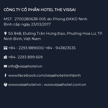
CÔNG TY CỔ PHẦN HOTEL THE VISSAI
MST: 2700280638-005 do Phòng ĐKKD Ninh
Bình cấp ngày 23/03/2017
Số 848, Đường Trần Hưng Đạo, Phường Hoa Lư, TP.
Ninh Bình, Việt Nam
+84 - 2293 889000/ +84 -
943823535
+84- 2293 899 609
info@vissaihotel.vn
www.facebook.com/vissaihotelninhbinh
www.vissaihotel.vn ; www.vissaihotel.com.vn