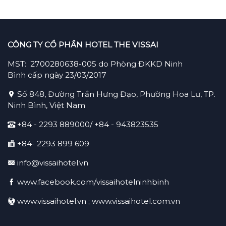
CÔNG TY CỔ PHẦN HOTEL THE VISSAI
MST: 2700280638-005 do Phòng ĐKKD Ninh
Bình cấp ngày 23/03/2017
Số 848, Đường Trần Hưng Đạo, Phường Hoa Lư, TP.
Ninh Bình, Việt Nam
+84 - 2293 889000/ +84 -
943823535
+84- 2293 899 609
info@vissaihotel.vn
www.facebook.com/vissaihotelninhbinh
www.vissaihotel.vn ; www.vissaihotel.com.vn