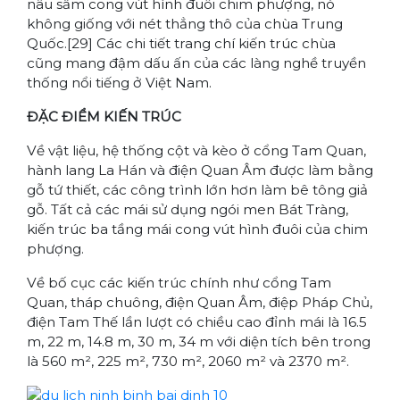
nâu sẫm cong vút hình đuôi chim phượng, nó
không giống với nét thẳng thô của chùa Trung
Quốc.[29] Các chi tiết trang chí kiến trúc chùa
cũng mang đậm dấu ấn của các làng nghề truyền
thống nổi tiếng ở Việt Nam.
ĐẶC ĐIỂM KIẾN TRÚC
Về vật liệu, hệ thống cột và kèo ở cổng Tam Quan,
hành lang La Hán và điện Quan Âm được làm bằng
gỗ tứ thiết, các công trình lớn hơn làm bê tông giả
gỗ. Tất cả các mái sử dụng ngói men Bát Tràng,
kiến trúc ba tầng mái cong vút hình đuôi của chim
phượng.
Về bố cục các kiến trúc chính như cổng Tam
Quan, tháp chuông, điện Quan Âm, điệp Pháp Chủ,
điện Tam Thế lần lượt có chiều cao đỉnh mái là 16.5
m, 22 m, 14.8 m, 30 m, 34 m với diện tích bên trong
là 560 m², 225 m², 730 m², 2060 m² và 2370 m².