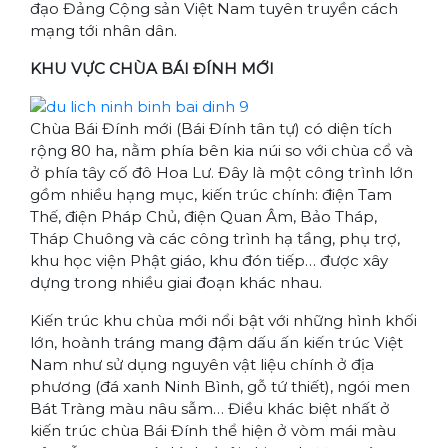
đạo Đảng Cộng sản Việt Nam tuyên truyền cách
mạng tới nhân dân.
KHU VỰC CHÙA BÁI ĐÍNH MỚI
Chùa Bái Đính mới (Bái Đính tân tự) có diện tích
rộng 80 ha, nằm phía bên kia núi so với chùa cổ và
ở phía tây cố đô Hoa Lư. Đây là một công trình lớn
gồm nhiều hạng mục, kiến trúc chính: điện Tam
Thế, điện Pháp Chủ, điện Quan Âm, Bảo Tháp,
Tháp Chuông và các công trình hạ tầng, phụ trợ,
khu học viện Phật giáo, khu đón tiếp… được xây
dựng trong nhiều giai đoạn khác nhau.
Kiến trúc khu chùa mới nổi bật với những hình khối
lớn, hoành tráng mang đậm dấu ấn kiến trúc Việt
Nam như sử dụng nguyên vật liệu chính ở địa
phương (đá xanh Ninh Bình, gỗ tứ thiết), ngói men
Bát Tràng màu nâu sẫm… Điều khác biệt nhất ở
kiến trúc chùa Bái Đính thể hiện ở vòm mái màu