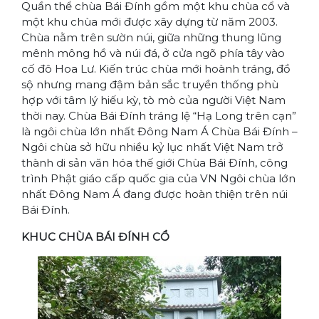
Quần thể chùa Bái Đính gồm một khu chùa cổ và
một khu chùa mới được xây dựng từ năm 2003.
Chùa nằm trên sườn núi, giữa những thung lũng
mênh mông hồ và núi đá, ở cửa ngõ phía tây vào
cố đô Hoa Lư. Kiến trúc chùa mới hoành tráng, đồ
sộ nhưng mang đậm bản sắc truyền thống phù
hợp với tâm lý hiếu kỳ, tò mò của người Việt Nam
thời nay. Chùa Bái Đính tráng lệ “Hạ Long trên cạn”
là ngôi chùa lớn nhất Đông Nam Á Chùa Bái Đính –
Ngôi chùa sở hữu nhiều kỷ lục nhất Việt Nam trở
thành di sản văn hóa thế giới Chùa Bái Đính, công
trình Phật giáo cấp quốc gia của VN Ngôi chùa lớn
nhất Đông Nam Á đang được hoàn thiện trên núi
Bái Đính.
KHUC CHÙA BÁI ĐÍNH CỔ