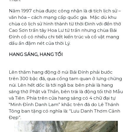
Năm 1997 chùa được công nhận là di tích lịch sử –
văn hóa – cách mạng cấp quốc gia. Mặc dù khu
chùa có lịch sử hình thành từ thời Đinh với đền thờ
Cao Sơn trấn tây Hoa Lư tứ trấn nhưng chùa Bái
Đính cổ có nhiều chi tiết kiến trúc và cổ vật mang
dấu ấn đậm nét của thời Lý.
HANG SÁNG, HANG TỐI
Lên thăm hang động ở núi Bái Đính phải bước
trên 300 bậc đá, qua cổng tam quan ở lưng chừng
núi. Lên hết dốc là tới ngã ba: bên phải là hang
sáng thờ Phật và Thần, bên trái là động tối thờ Mẫu
và Tiên. Phía trên cửa hang sáng có 4 chữ đại tự
“Minh Đỉnh Danh Lam” khắc trên đá do Lê Thánh
Tông ban tặng có nghĩa là: “Lưu Danh Thơm Cảnh
Đẹp”.