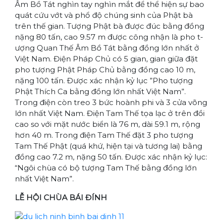
Âm Bồ Tát nghìn tay nghìn mắt để thể hiện sự bao
quát cứu vớt và phổ độ chúng sinh của Phật bà
trên thế gian. Tượng Phật bà được đúc bằng đồng
nặng 80 tấn, cao 9.57 m được công nhận là pho t­
ượng Quan Thế Âm Bồ Tát bằng đồng lớn nhất ở
Việt Nam. Điện Pháp Chủ có 5 gian, gian giữa đặt
pho t­ượng Phật Pháp Chủ bằng đồng cao 10 m,
nặng 100 tấn. Được xác nhận kỷ lục ”Pho tượng
Phật Thích Ca bằng đồng lớn nhất Việt Nam”.
Trong điện còn treo 3 bức hoành phi và 3 cửa võng
lớn nhất Việt Nam. Điện Tam Thế tọa lạc ở trên đồi
cao so với mặt n­ước biển là 76 m, dài 59.1 m, rộng
hơn 40 m. Trong điện Tam Thế đặt 3 pho t­ượng
Tam Thế Phật (quá khứ, hiện tại và tương lai) bằng
đồng cao 7.2 m, nặng 50 tấn. Được xác nhận kỷ lục:
“Ngôi chùa có bộ tượng Tam Thế bằng đồng lớn
nhất Việt Nam”.
LỄ HỘI CHÙA BÁI ĐÍNH