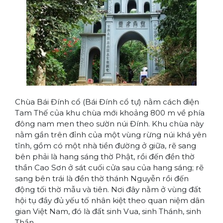
Chùa Bái Đính cổ (Bái Đính cổ tự) nằm cách điện
Tam Thế của khu chùa mới khoảng 800 m về phía
đông nam men theo sườn núi Đính. Khu chùa này
nằm gần trên đỉnh của một vùng rừng núi khá yên
tĩnh, gồm có một nhà tiền đường ở giữa, rẽ sang
bên phải là hang sáng thờ Phật, rồi đến đền thờ
thần Cao Sơn ở sát cuối cửa sau của hang sáng; rẽ
sang bên trái là đền thờ thánh Nguyễn rồi đến
động tối thờ mẫu và tiên. Nơi đây nằm ở vùng đất
hội tụ đầy đủ yếu tố nhân kiệt theo quan niệm dân
gian Việt Nam, đó là đất sinh Vua, sinh Thánh, sinh
Thần.