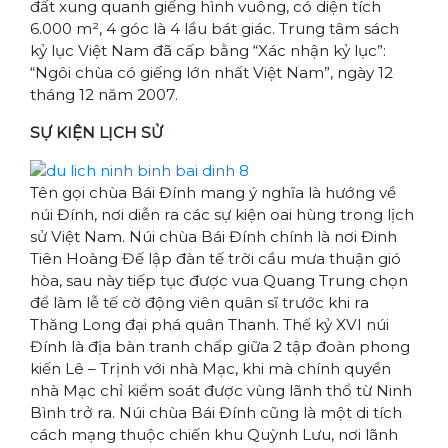
đất xung quanh giếng hình vuông, có diện tích
6.000 m², 4 góc là 4 lầu bát giác. Trung tâm sách
kỷ lục Việt Nam đã cấp bằng “Xác nhận kỷ lục”:
“Ngôi chùa có giếng lớn nhất Việt Nam”, ngày 12
tháng 12 năm 2007.
SỰ KIỆN LỊCH SỬ
Tên gọi chùa Bái Đính mang ý nghĩa là hướng về
núi Đính, nơi diễn ra các sự kiện oai hùng trong lịch
sử Việt Nam. Núi chùa Bái Đính chính là nơi Đinh
Tiên Hoàng Đế lập đàn tế trời cầu mưa thuận gió
hòa, sau này tiếp tục được vua Quang Trung chọn
để làm lễ tế cờ động viên quân sĩ trước khi ra
Thăng Long đại phá quân Thanh. Thế kỷ XVI núi
Đính là địa bàn tranh chấp giữa 2 tập đoàn phong
kiến Lê – Trịnh với nhà Mạc, khi mà chính quyền
nhà Mạc chỉ kiểm soát được vùng lãnh thổ từ Ninh
Bình trở ra. Núi chùa Bái Đính cũng là một di tích
cách mạng thuộc chiến khu Quỳnh Lưu, nơi lãnh