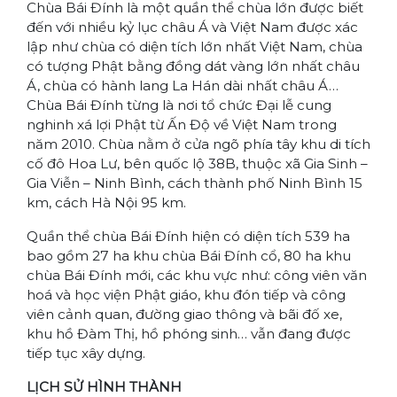
Chùa Bái Đính là một quần thể chùa lớn được biết
đến với nhiều kỷ lục châu Á và Việt Nam được xác
lập như chùa có diện tích lớn nhất Việt Nam, chùa
có tượng Phật bằng đồng dát vàng lớn nhất châu
Á, chùa có hành lang La Hán dài nhất châu Á…
Chùa Bái Đính từng là nơi tổ chức Đại lễ cung
nghinh xá lợi Phật từ Ấn Độ về Việt Nam trong
năm 2010. Chùa nằm ở cửa ngõ phía tây khu di tích
cố đô Hoa Lư, bên quốc lộ 38B, thuộc xã Gia Sinh –
Gia Viễn – Ninh Bình, cách thành phố Ninh Bình 15
km, cách Hà Nội 95 km.
Quần thể chùa Bái Đính hiện có diện tích 539 ha
bao gồm 27 ha khu chùa Bái Đính cổ, 80 ha khu
chùa Bái Đính mới, các khu vực như: công viên văn
hoá và học viện Phật giáo, khu đón tiếp và công
viên cảnh quan, đường giao thông và bãi đố xe,
khu hồ Đàm Thị, hồ phóng sinh… vẫn đang được
tiếp tục xây dựng.
LỊCH SỬ HÌNH THÀNH