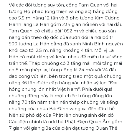
Về các đối tượng suy tôn, cổng Tam Quan với hai
tượng Hộ pháp (ông thiện và ông ác) bằng đồng
cao 5.5 m, nặng 12 tấn và 8 pho tượng Kim Cương.
Hành lang La Hán gồm 234 gian nối liền với hai đầu
Tam Quan, có chiều dài 1052 m và chiều cao sàn
nâng dần theo độ dốc của sườn đồi là nơi bố trí
500 tư­ợng La Hán bằng đá xanh Ninh Bình nguyên
khối cao tới 2.5 m, nặng khoảng 4 tấn. Mỗi vị La
Hán có một dáng vẻ khác nhau để miêu tả sự sống
trần thế. Tháp chuông có 3 tầng mái, mỗi tầng mái
có 8 mái ghép lại, tổng cộng là 24 mái với 24 đầu
đao cong vút lên, bên trong treo một quả chuông
nặng 36 tấn được cấp bằng xác nhận kỷ lục: “Đại
hồng chung lớn nhất Việt Nam”. Phía dưới quả
chuông đồng này là một chiếc trống đồng lớn
nặng 70 tấn nằm trên nền tháp chuông, và tiếng
chuông của chùa Bái Đính vang xa đến đâu thể
hiện sử phổ độ của Phật lên chúng sinh đến đó.
Các điện chính là nơi thờ Phật. Điện Quan Âm gồm
7 gian với gian giữa của điện đặt tư­ợng Quan Thế