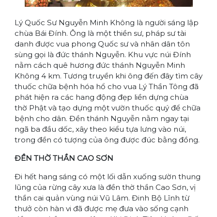
Lý Quốc Sư Nguyễn Minh Không là người sáng lập
chùa Bái Đính. Ông là một thiền sư, pháp sư tài
danh được vua phong Quốc sư và nhân dân tôn
sùng gọi là đức thánh Nguyễn. Khu vực núi Đính
nằm cách quê hương đức thánh Nguyễn Minh
Không 4 km. Tương truyền khi ông đến đây tìm cây
thuốc chữa bệnh hóa hổ cho vua Lý Thần Tông đã
phát hiện ra các hang động đẹp liền dựng chùa
thờ Phật và tạo dựng một vườn thuốc quý để chữa
bệnh cho dân. Đền thánh Nguyễn nằm ngay tại
ngã ba đầu dốc, xây theo kiểu tựa lưng vào núi,
trong đền có tượng của ông được đúc bằng đồng.
ĐỀN THỜ THẦN CAO SƠN
Đi hết hang sáng có một lối dẫn xuống sườn thung
lũng của rừng cây xưa là đền thờ thần Cao Sơn, vị
thần cai quản vùng núi Vũ Lâm. Đinh Bộ Lĩnh từ
thưở còn hàn vi đã được mẹ đưa vào sống cạnh