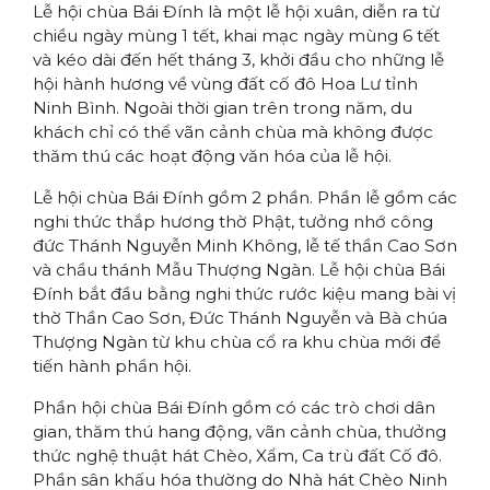
Lễ hội chùa Bái Đính là một lễ hội xuân, diễn ra từ
chiều ngày mùng 1 tết, khai mạc ngày mùng 6 tết
và kéo dài đến hết tháng 3, khởi đầu cho những lễ
hội hành hương về vùng đất cố đô Hoa Lư tỉnh
Ninh Bình. Ngoài thời gian trên trong năm, du
khách chỉ có thể vãn cảnh chùa mà không được
thăm thú các hoạt động văn hóa của lễ hội.
Lễ hội chùa Bái Đính gồm 2 phần. Phần lễ gồm các
nghi thức thắp hương thờ Phật, tưởng nhớ công
đức Thánh Nguyễn Minh Không, lễ tế thần Cao Sơn
và chầu thánh Mẫu Thượng Ngàn. Lễ hội chùa Bái
Đính bắt đầu bằng nghi thức rước kiệu mang bài vị
thờ Thần Cao Sơn, Đức Thánh Nguyễn và Bà chúa
Thượng Ngàn từ khu chùa cổ ra khu chùa mới để
tiến hành phần hội.
Phần hội chùa Bái Đính gồm có các trò chơi dân
gian, thăm thú hang động, vãn cảnh chùa, thưởng
thức nghệ thuật hát Chèo, Xẩm, Ca trù đất Cố đô.
Phần sân khấu hóa thường do Nhà hát Chèo Ninh