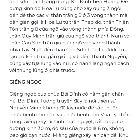
đền sơn thần trong động. Khi Đinh Tiên Hoàng Đế
dựng kinh đô Hoa Lư cũng cho xây dựng 3 ngôi
đền để thờ các vị thần trấn giữ ở 3 vòng thành mà
dân gian gọi là Hoa Lư tứ trấn. Theo đó, thần Thiên
Tôn trấn giữ cửa ngõ vào vòng thành phía Đông,
thần Quý Minh trấn giữ cửa ngõ vào thành Nam và
thần Cao Sơn trấn giữ cửa ngõ vào vòng thành
phía Tây. Ngôi đền thần Cao Sơn hiện tại được tu
tạo có kiến trúc gần giống với đền Thánh Nguyễn,
cũng xây tựa lưng vào núi, có hành lang ngăn cách
với thung lũng ở phía trước.
GIẾNG NGỌC
Giếng ngọc của chùa Bái Đính cổ nằm gần chân
núi Bái Đính. Tương truyền đây là nơi thiền sư
Nguyễn Minh Không đã lấy n­ước để sắc thuốc
chữa bệnh cho dân và chữa bệnh cho Vua Lý Thần
Tông. Giếng xây lại hình mặt nguyệt, rất rộng, có
đường kính 30 m, độ sâu của n­ước là 6 m, không
bao giờ cạn n­ước. Miệng giếng xây lan can đá. Khu