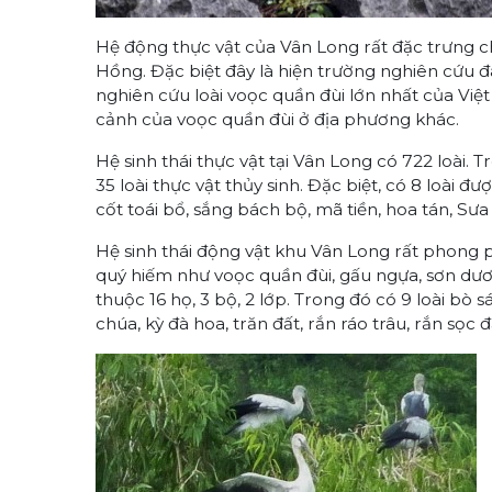
Hệ động thực vật của Vân Long rất đặc trưng ch
Hồng. Đặc biệt đây là hiện trường nghiên cứu đa
nghiên cứu loài voọc quần đùi lớn nhất của Việt 
cảnh của voọc quần đùi ở địa phương khác.
Hệ sinh thái thực vật tại Vân Long có 722 loài. 
35 loài thực vật thủy sinh. Đặc biệt, có 8 loài đư
cốt toái bổ, sắng bách bộ, mã tiền, hoa tán, Sưa
Hệ sinh thái động vật khu Vân Long rất phong phú
quý hiếm như voọc quần đùi, gấu ngựa, sơn dươn
thuộc 16 họ, 3 bộ, 2 lớp. Trong đó có 9 loài bò
chúa, kỳ đà hoa, trăn đất, rắn ráo trâu, rắn sọc