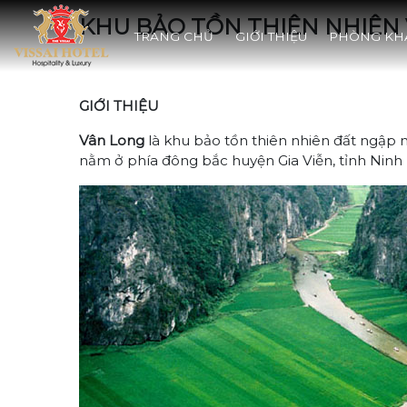
KHU BẢO TỒN THIÊN NHIÊN
TRANG CHỦ
GIỚI THIỆU
PHÒNG KH
GIỚI THIỆU
Vân Long
là khu bảo tồn thiên nhiên đất ngập
nằm ở phía đông bắc huyện Gia Viễn, tỉnh Ninh 