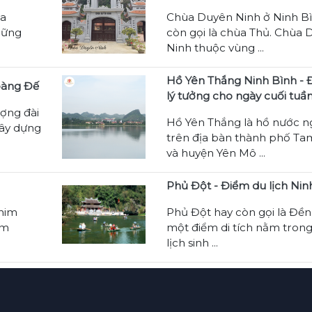
ta
Chùa Duyên Ninh ở Ninh B
hững
còn gọi là chùa Thủ. Chùa
Ninh thuộc vùng ...
Hồ Yên Thắng Ninh Bình - 
oàng Đế
lý tưởng cho ngày cuối tuầ
ợng đài
Hồ Yên Thắng là hồ nước 
ây dựng
trên địa bàn thành phố Ta
và huyện Yên Mô ...
Phủ Đột - Điểm du lịch Nin
chim
Phủ Đột hay còn gọi là Đền 
âm
một điểm di tích nằm tron
lịch sinh ...