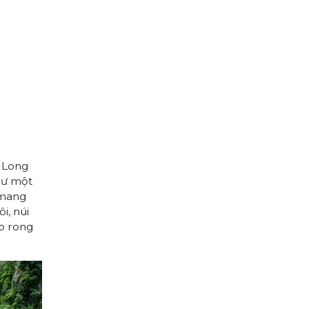
n Long
hư một
 mang
i, núi
p rong