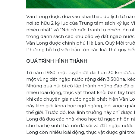
Vân Long được đưa vào khai thác du lịch từ năm
nơi sở hữu 2 kỷ lục của Trung tâm sách kỷ lục 
nhiều nhất” và “Nơi có bức tranh tự nhiên lớn n
trong danh sách các khu bảo vệ đất ngập nước
Vân Long được chính phủ Hà Lan, Quỹ Môi trườ
Phương hỗ trợ việc bảo tồn các loài thú quý hi
QUÁ TRÌNH HÌNH THÀNH
Từ năm 1960, một tuyến đê dài hơn 30 km được 
một vùng đất ngập nước rộng đến 3.500ha, kéo 
Những quả núi bị cô lập thành những đảo đá g
nhiều loài động, thực vật thoát khỏi bàn tay tr
khi các chuyên gia nước ngoài phát hiện Vân Lo
này làm giới khoa học ngỡ ngàng, bởi voọc quần
thế giới. Trước đó, loài linh trưởng này chỉ đ
Long đã đưa các nhà khoa học từ ngạc nhiên nà
cho hai hệ sinh thái núi đá vôi và đất ngập nư
Long còn nhiều loài động, thực vật được ghi tro