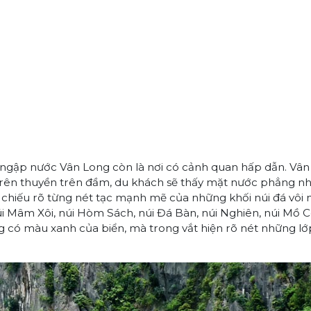
t ngập nước Vân Long còn là nơi có cảnh quan hấp dẫn. Vâ
 trên thuyền trên đầm, du khách sẽ thấy mặt nước phẳng n
chiếu rõ từng nét tạc mạnh mẽ của những khối núi đá vôi
i Mâm Xôi, núi Hòm Sách, núi Đá Bàn, núi Nghiên, núi Mồ Cô
 có màu xanh của biển, mà trong vắt hiện rõ nét những lớ