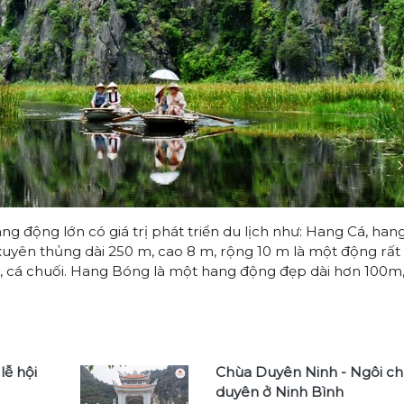
 động lớn có giá trị phát triển du lịch như: Hang Cá, han
uyên thủng dài 250 m, cao 8 m, rộng 10 m là một động rất
á rô, cá chuối. Hang Bóng là một hang động đẹp dài hơn 100m
lễ hội
Chùa Duyên Ninh - Ngôi ch
duyên ở Ninh Bình