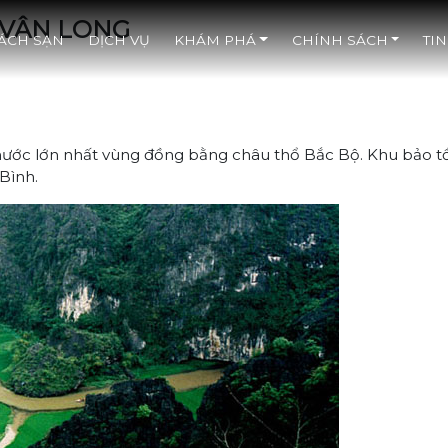
 VÂN LONG
ÁCH SẠN
DỊCH VỤ
KHÁM PHÁ
CHÍNH SÁCH
TIN
 nước lớn nhất vùng đồng bằng châu thổ Bắc Bộ. Khu bảo t
Bình.