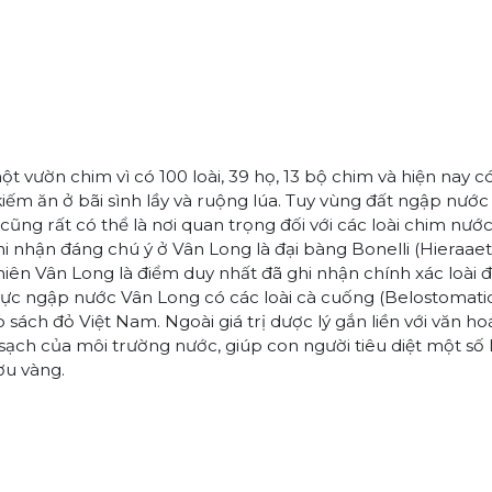
vườn chim vì có 100 loài, 39 họ, 13 bộ chim và hiện nay c
kiếm ăn ở bãi sình lầy và ruộng lúa. Tuy vùng đất ngập nước
ng rất có thể là nơi quan trọng đối với các loài chim nước
i nhận đáng chú ý ở Vân Long là đại bàng Bonelli (Hieraae
nhiên Vân Long là điểm duy nhất đã ghi nhận chính xác loài 
 vực ngập nước Vân Long có các loài cà cuống (Belostomati
ách đỏ Việt Nam. Ngoài giá trị dược lý gắn liền với văn h
sạch của môi trường nước, giúp con người tiêu diệt một số 
ơu vàng.