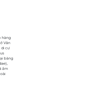
ó hàng
 ở Vân
 di cư
tus
đại bàng
dae),
oá ẩm
loài