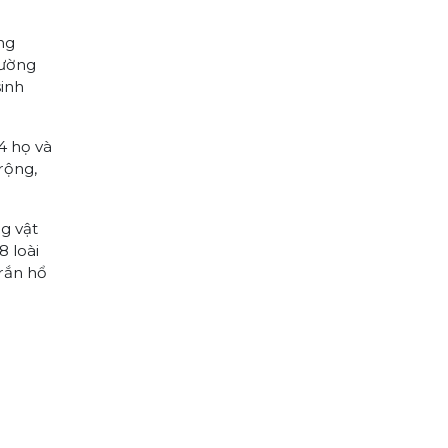
ng
rường
sinh
4 họ và
 rộng,
ng vật
8 loài
 rắn hổ