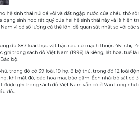
o hệ sinh thái núi đá vôi và đất ngập nước của châu thổ sô
 dạng sinh học rất quý của hai hệ sinh thái này và là hiện t
Nam vì có số lượng cá thể lớn, dễ quan sát nhất so với các 
Trong đó 687 loài thực vật bậc cao có mạch thuộc 451 chi, 14
ợc ghi trong sách đỏ Việt Nam (1996) là kiêng, lát hoa, tuế lá
 Bắc bộ.
, trong đó có 39 loài, 19 họ, 8 bộ thú, trong đó 12 loài độ
g, khỉ mặt đỏ, báo hoa mai, báo gấm. Ếch nhái bò sát có 3
 sát được ghi trong sách đỏ Việt Nam vẫn có ở Vân Long như
 đầu đỏ…