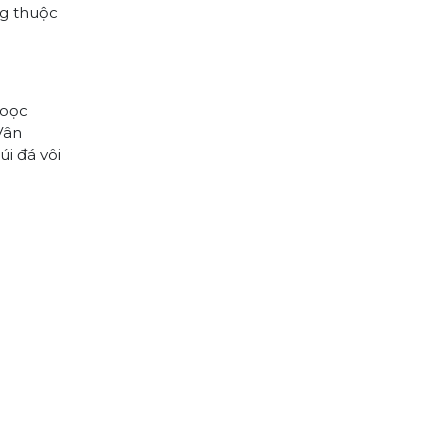
ng thuộc
voọc
Vân
úi đá vôi