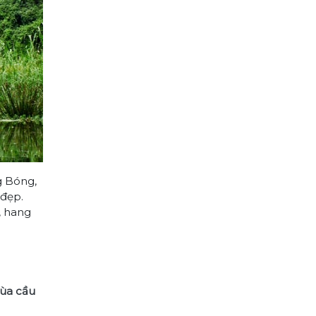
g Bóng,
 đẹp.
, hang
ùa cầu