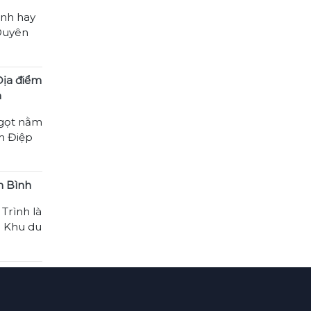
ình hay
 Duyên
Địa điểm
n
ngọt nằm
m Điệp
h Bình
Trình là
g Khu du