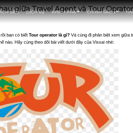
nhau giữa Travel Agent và Tour Oprato
ÁCH SẠN
DỊCH VỤ
KHÁM PHÁ
CHÍNH SÁCH
TIN
rồi bạn có biết
Tour operator là gì?
Và cùng đi phân biệt xem giữa t
ế nào. Hãy cùng theo dõi bài viết dưới đây của Vissai nhé: