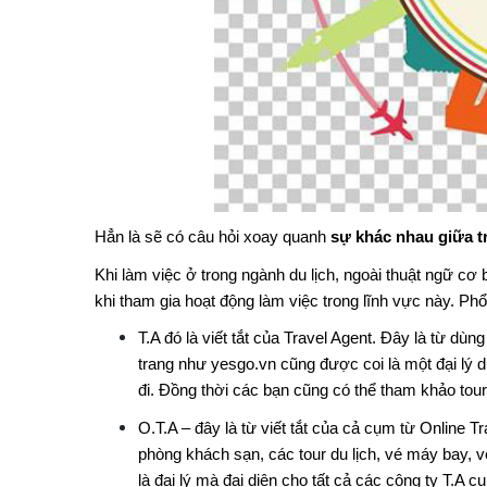
Hẳn là sẽ có câu hỏi xoay quanh
sự khác nhau giữa tr
Khi làm việc ở trong ngành du lịch, ngoài thuật ngữ cơ
khi tham gia hoạt động làm việc trong lĩnh vực này. Phổ
T.A đó là viết tắt của Travel Agent. Đây là từ dùn
trang như yesgo.vn cũng được coi là một đại lý 
đi. Đồng thời các bạn cũng có thể tham khảo tour 
O.T.A – đây là từ viết tắt của cả cụm từ Online Tr
phòng khách sạn, các tour du lịch, vé máy bay, 
là đại lý mà đại diện cho tất cả các công ty T.A 