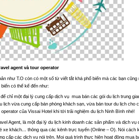
avel agent và tour operator
 bản như T.O còn có một số từ viết tắt khá phổ biến mà các bạn cũng 
 biến có thể kể đến như:
g để chỉ một đại lý cung cấp dịch vụ mua bán các gói du lịch trung gi
du lịch vừa cung cấp bán phòng khách sạn, vừa bán tour du lịch cho 
operator của Vissai Hotel khi tới trải nghiệm du lịch Ninh Bình nhé!
avel Agent, là một đại lý du lịch kinh doanh các sản phẩm và dịch vụ d
vé xe khách… thông qua các kênh trực tuyến (Online – O). Nói cách 
cung cấp các dịch vụ nói trên. Mọi quá trình thực hiện hoạt động mua b