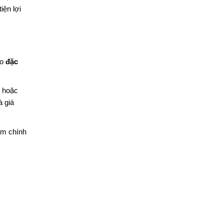
iện lợi
do
đặc
ọ hoặc
à giá
ẩm chính