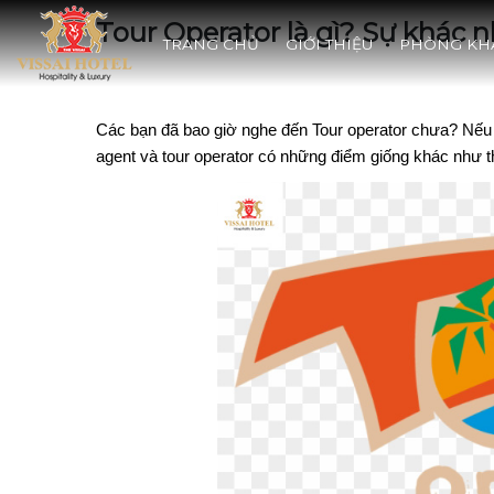
Tour Operator là gì? Sự khác 
TRANG CHỦ
GIỚI THIỆU
PHÒNG KH
Các bạn đã bao giờ nghe đến Tour operator chưa? Nếu 
agent và tour operator có những điểm giống khác như th