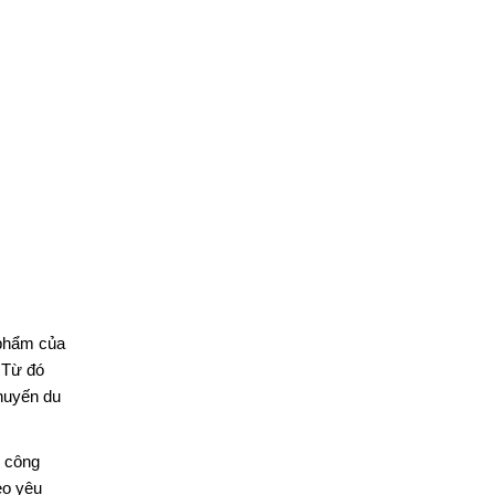
 phẩm của
 Từ đó
chuyến du
m công
eo yêu