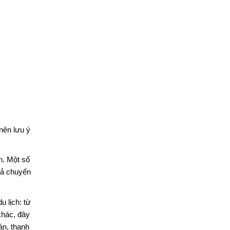
nên lưu ý
an. Một số
cả chuyến
u lịch: từ
khác, đây
án, thanh